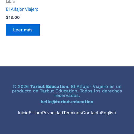
Libro
El Alfajor Viajero
$
13.00
Leer más
© 2026
Tarbut Education
. El Alfajor Viajero es un
producto de Tarbut Education. Todos los derechos
reservados.
hello@tarbut.education
Inicio
El libro
Privacidad
Términos
Contacto
English