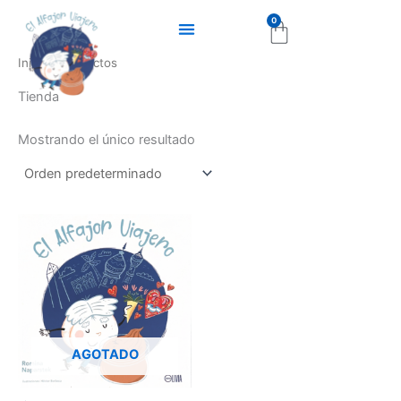
Ir
0
Cart
al
contenido
Inicio
/ Productos
Tienda
Mostrando el único resultado
AGOTADO