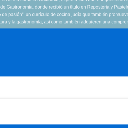
no de Gastronomía, donde recibió un título en Repostería y Pastele
 de pasión”: un currículo de cocina judía que también promueve 
ltura y la gastronomía, así como también adquieren una comprensi
el Michael-Ann Russell Jewish Community Center. Además de su 
 experimenta con nuevas recetas y prepara su próximo libro infan
Prensa