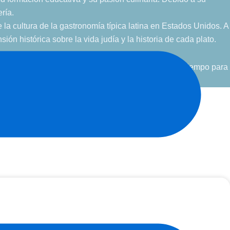
ría.
la cultura de la gastronomía típica latina en Estados Unidos. A
ón histórica sobre la vida judía y la historia de cada plato.
trabajo y su papel como madre, siempre encuentra tiempo para
til con un enfoque culinario.