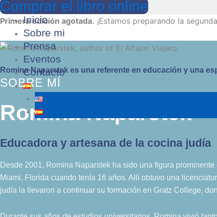
Comprar el libro online
Ir
El
al
Alfajor
Inicio
Primera edición agotada.
¡Estamos preparando la segunda
contenido
Viajero
Sobre mi
Prensa
Eventos
Romina Naparstek es una referente en educación y una especi
Contacto
SOBRE MÍ
Romina Naparstek
Educadora y artesana de la cocina judía
Desde 2001, Romina Naparstek ha sido una figura prominente e
Miami, Florida cuando tenía 16 años. Allí obtuvo una licenciatu
judía la llevaron a continuar su formación en Gratz College, d
Durante sus años de estudios universitarios, Romina vivió tant